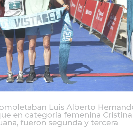
 completaban Luis Alberto Hernand
que en categoría femenina Cristina
uana, fueron segunda y tercera