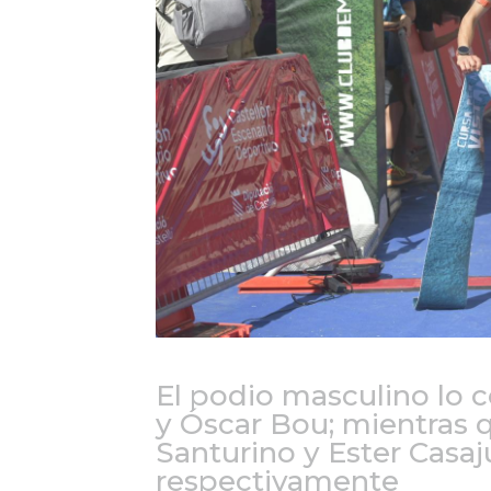
El podio masculino lo
y Óscar Bou; mientras 
Santurino y Ester Casaj
respectivamente