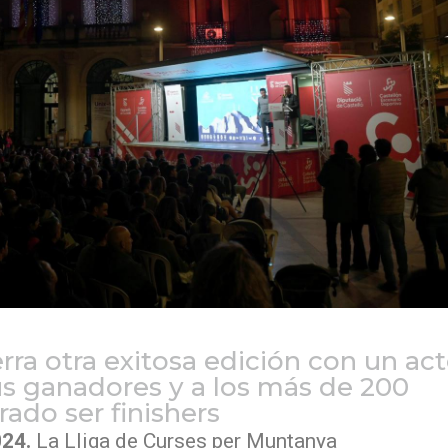
ierra otra exitosa edición con un ac
s ganadores y a los más de 200
ado ser finishers
024.
La Lliga de Curses per Muntanya