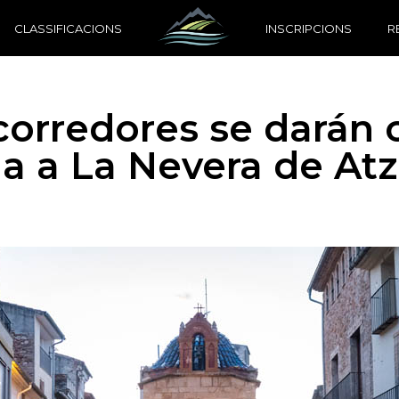
CLASSIFICACIONS
INSCRIPCIONS
R
orredores se darán ci
a a La Nevera de At